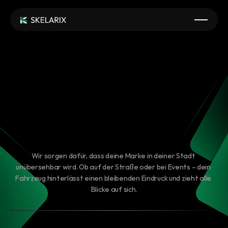
Wir
verwandeln
dein
Fahrzeug
zum
ästhetischen
Eindrucksvolles Fahrzeugbranding
Markenbotschafter!
Wir sorgen dafür, dass deine Marke in deiner Stadt 
unübersehbar wird. Ob auf der Straße oder bei Events – dein 
Fahrzeug hinterlässt einen bleibenden Eindruck und zieht alle 
Blicke auf sich.